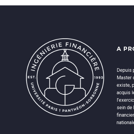
A P
Depuis p
Master d
existe, 
acquis 
l’exerci
sein de
financie
national