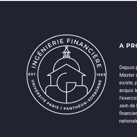
A P
Depuis p
Master d
existe, 
acquis 
l’exerci
sein de
financie
national