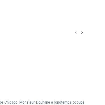


l de Chicago, Monsieur Douhane a longtemps occupé