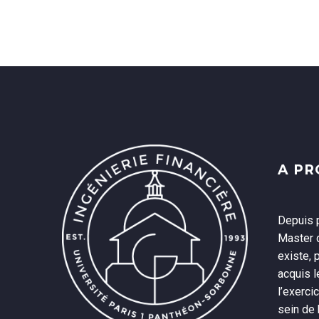
A P
Depuis p
Master d
existe, 
acquis 
l’exerci
sein de