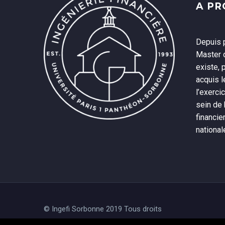
A P
Depuis p
Master d
existe, 
acquis 
l’exerci
sein de
financie
national
© Ingefi Sorbonne 2019 Tous droits
réservés