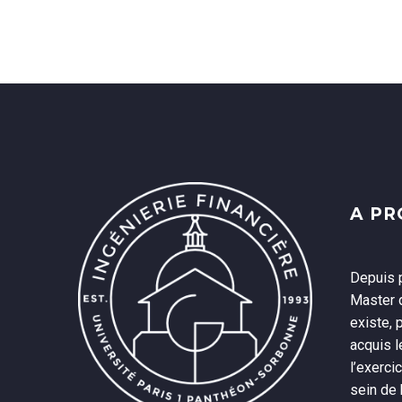
A P
Depuis p
Master d
existe, 
acquis 
l’exerci
sein de