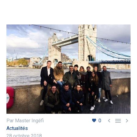



Par Master Ingéfi
0
Actualités
28 octobre 2018