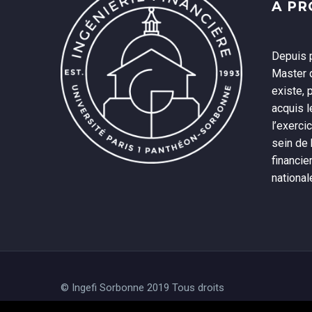
A P
Depuis p
Master d
existe, 
acquis 
l’exerci
sein de
financie
national
© Ingefi Sorbonne 2019 Tous droits
réservés