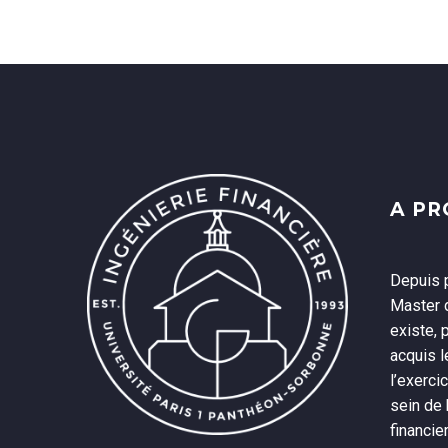
A P
Depuis p
Master d
existe, 
acquis 
l’exerci
sein de
financie